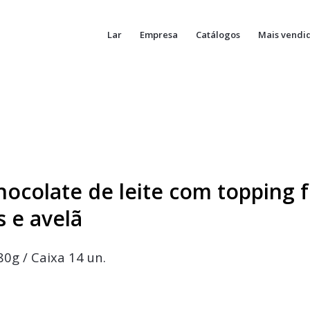
Lar
Empresa
Catálogos
Mais vendi
hocolate de leite com topping 
 e avelã
80g / Caixa 14 un.