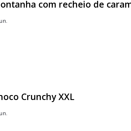
montanha com recheio de cara
un.
hoco Crunchy XXL
un.