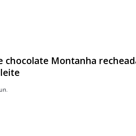
e chocolate Montanha rechead
leite
un.