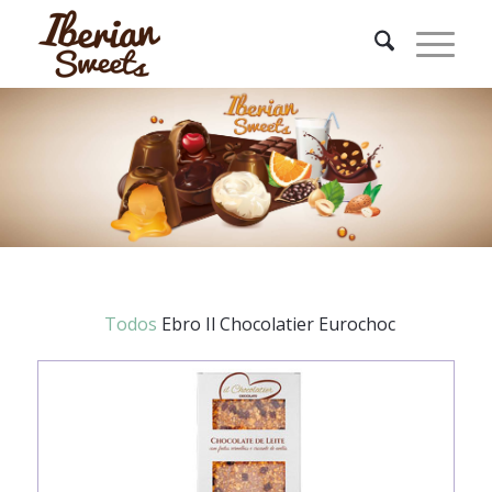
Todos
Ebro
Il Chocolatier
Eurochoc