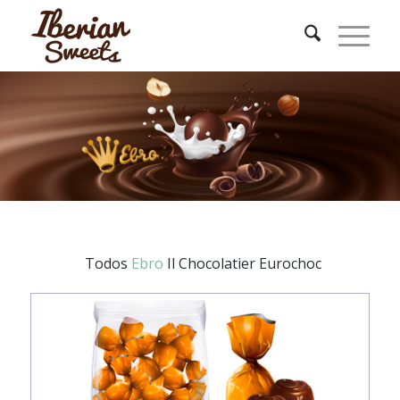
Todos
Ebro
Il Chocolatier
Eurochoc